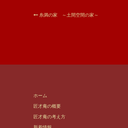
糸満の家 ～土間空間の家～
投
稿
ナ
ビ
ゲ
ー
シ
ホーム
匠才庵の概要
ョ
匠才庵の考え方
ン
新着情報