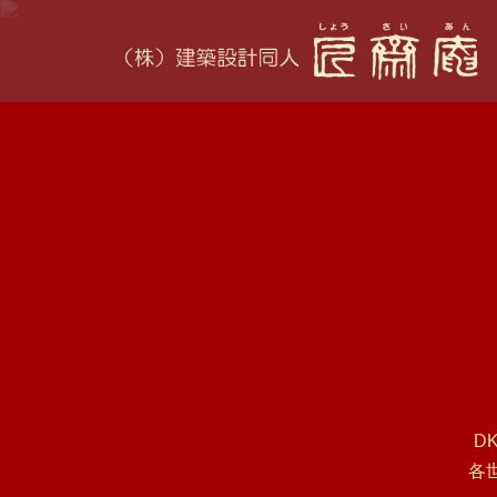
コ
ン
テ
ン
ツ
へ
ス
キ
ッ
プ
D
各