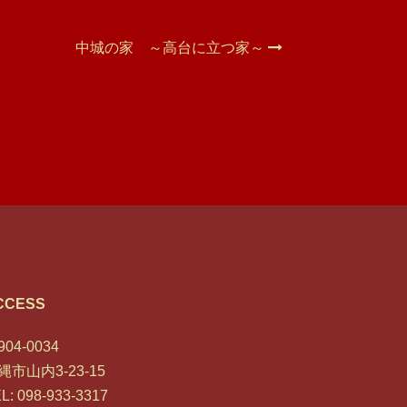
中城の家 ～高台に立つ家～
CCESS
04-0034
縄市山内3-23-15
L: 098-933-3317